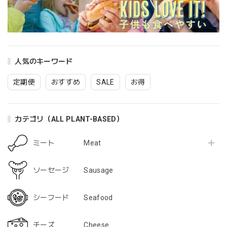
marude®︎チーズ！セミハードタイプ 500g 業務用ブロック
2023/05/07
このチーズも最高でした クリーミーで美味しいです
人気のキーワード
【冷凍便のみ】marude®︎チキンフィレ・Marude Chik'n 500ｇ（バルクパック/ Bulk Type）１００％プラントベースチキン・Plant-based Chik'n
定期便
おすすめ
SALE
お得
2023/05/07
これは美味しいです♪ また購入します
カテゴリ（ALL PLANT-BASED）
ミート Meat
【1月7日まで限定・25％割引歳末感謝セール中！】NEW!! marude®︎ソーセージ ウィンナータイプ・ヴィーガン対応・Marude Sausage "Wiener Type" VEGAN 4本 x 30g (120g)
2023/01/20
ソーセージ Sausage
大好きで大量買いしました。 今まで食べたveganソーセージ
シーフード Seafood
で一番美味しいです！！ クオリティがかなり高くびっくり
です！
チーズ Cheese