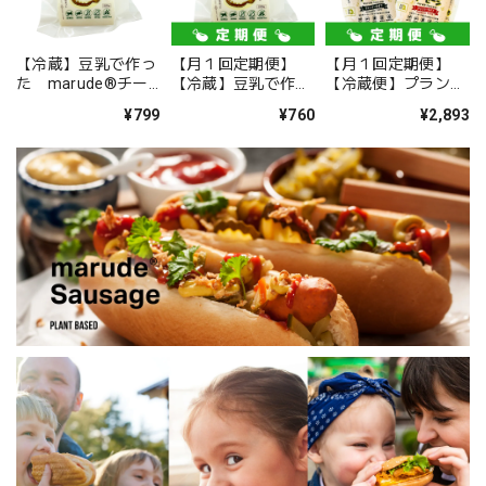
2023/07/29
【冷蔵】豆乳で作っ
【月１回定期便】
【月１回定期便】
初めて食べてからリピートしてます
た marude®︎チー
【冷蔵】豆乳で作っ
【冷蔵便】プラント
ズ セミハードタイ
た marude®︎チー
ベース バラエティパ
¥799
¥760
¥2,893
プ 250g Marude
ズ セミハードタイ
ック
Cheese (Soy
プ 250g Marude
Cheese) / Semi-
Cheese (Soy
【冷凍便のみ】marude®︎チキンフィレ・Marude Chik'n 500ｇ（バルクパック/ Bulk Type）１００％プラントベースチキン・Plant-based Chik'n
hard Type 250g
Cheese) / Semi-
2023/06/12
hard Type 250g
これは美味しかった チキンです
marude®︎チーズ！セミハードタイプ 500g 業務用ブロック
2023/06/12
ねっとり美味しかった