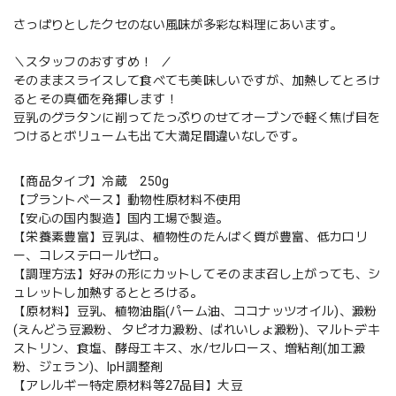
さっぱりとしたクセのない風味が多彩な料理にあいます。
＼スタッフのおすすめ！ ／
そのままスライスして食べても美味しいですが、加熱してとろけ
るとその真価を発揮します！
豆乳のグラタンに削ってたっぷりのせてオーブンで軽く焦げ目を
つけるとボリュームも出て大満足間違いなしです。
【商品タイプ】冷蔵 250g
【プラントベース】動物性原材料不使用
【安心の国内製造】国内工場で製造。
【栄養素豊富】豆乳は、植物性のたんぱく質が豊富、低カロリ
ー、コレステロールゼロ。
【調理方法】好みの形にカットしてそのまま召し上がっても、シ
ュレットし加熱するととろける。
【原材料】豆乳、植物油脂(パーム油、ココナッツオイル)、澱粉
(えんどう豆澱粉、 タピオカ澱粉、ばれいしょ澱粉)、マルトデキ
ストリン、食塩、酵母エキス、水/セルロース、増粘剤(加工澱
粉、ジェラン)、IpH調整剤
【アレルギー特定原材料等27品目】大豆