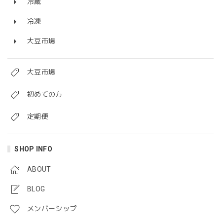
冷蔵
冷凍
豆乳で作った「まるでチーズ」セミハードタイプ 120g X 3個セット Marude Cheese （Soy Cheese) / Semi-hard Type 120g x 3 Block Set
2022/02/07
大豆市場
大豆市場
私のヴィーガン97%植物シュレッド 200g
2022/02/07
初めての方
定期便
「marudeソーセージ」2.0 登場！ 動物性不使用ヴィーガンソーセージ VEGAN Marude Sausage 4本 x 60g
2021/11/20
SHOP INFO
ABOUT
BLOG
「まるでソーセージ」 動物性不使用ヴィーガンソーセージ VEGAN Marude Sausage 4本 x 60g
2021/04/24
メンバーシップ