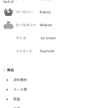
ベーカリー Bakery
「marudeソーセージ」2.0 登場！ 動物性不使用ヴィーガンソーセージ VEGAN Marude Sausage 4本 x 60g
2022/06/03
ミールキット Meal kit
アイス Ice cream
【4個セット・4Pack】まるでチキン・ナゲット５個入り・Marude Chik'n Nuggets・１００％植物性なのに、チキンの様な味わい！（冷蔵・Chilled）
2022/06/03
ソイミート Soymeat
「マイティーパティ」自然の力で作られた大豆ミート/ The Might Patty - 100% Plant-based Fermented Whole Soy Bean Patty
商品
冷蔵
2022/06/03
送料無料
メール便
豆乳で作った「まるでチーズ」セミハードタイプ 120g Marude Cheese (Soy Cheese) / Semi-hard Type 120g
2022/06/03
常温