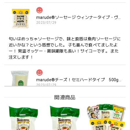
marude®︎ソーセージ ウィンナータイプ・ヴィーガン対応・Marude Sausage "Wiener Type" VEGAN 4本 x 30g (120g)
2023/07/29
匂いはめっちゃソーセージで、味と食感は魚肉ソーセージに
近いかな？という感想でした。 子も喜んで食べてましたよ
ー！ 常温オッケー・賞味期限も長い！サイコーです。 また
注文します！
marude®︎チーズ！セミハードタイプ 500g 業務用ブロック
2023/07/29
関連商品
2回目の注文です。 夫が大好きなのでリピートしました！ お
いしかったです!
marude®︎チーズ！セミハードタイプ 500g 業務用ブロック