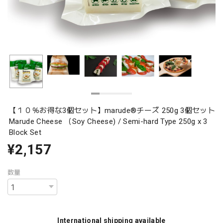
【１０％お得な3個セット】marude®︎チーズ 250g 3個セット
Marude Cheese （Soy Cheese) / Semi-hard Type 250g x 3
Block Set
¥2,157
数量
International shipping available