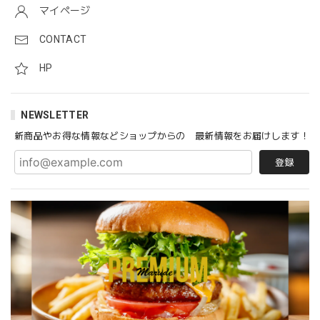
マイページ
「マイティーパティ」自然の力で作られた大豆ミート 4枚セット/ The Might Patty - 100% Plant-based Fermented Whole Soy Bean Patty / 4 Pack Set
CONTACT
冷蔵
2020/07/06
HP
豆乳で作った「まるでチーズ」セミハードタイプ 250g Marude Cheese (Soy Cheese) / Semi-hard Type 250g
NEWSLETTER
2020/07/05
新商品やお得な情報などショップからの 最新情報をお届けします！
登録
「マイティーパティ」自然の力で作られた大豆ミート 4枚セット/ The Might Patty - 100% Plant-based Fermented Whole Soy Bean Patty / 4 Pack Set
冷蔵
2020/07/05