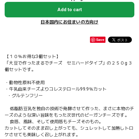
Add to cart
日本国内にお住まいの方向け
Save
【１０％お得な3個セット】
「大豆で作ったまるでチーズ セミハードタイプ」の２５０g ３
個セットです。
・動物性原料不使用
・牛乳由来チーズよりコレステロール99.9％カット
・グルテンフリー
低脂肪豆乳を独自の技術で発酵させて作った、まさに本物のチ
ーズのような深い旨味をもった次世代のビーガンチーズです。
食感、風味、そして使用感もチーズそのもの。
カットしてそのまま召し上がっても、シュレットして加熱しトロ
ケさせても美味しく召し上がれます。