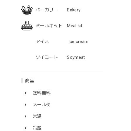
ベーカリー Bakery
ミールキット Meal kit
アイス Ice cream
ソイミート Soymeat
商品
送料無料
メール便
常温
冷蔵