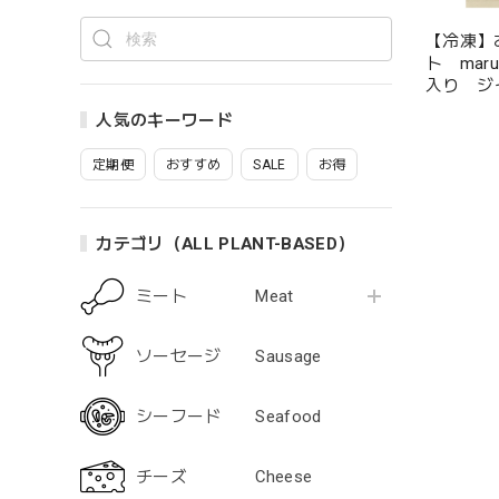
【冷凍】
ト mar
入り 
[Frozen]
人気のキーワード
Meat Cutl
定期便
おすすめ
SALE
お得
カテゴリ（ALL PLANT-BASED）
ミート Meat
ソーセージ Sausage
シーフード Seafood
チーズ Cheese