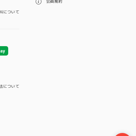
会員規約
料について
ay
法について