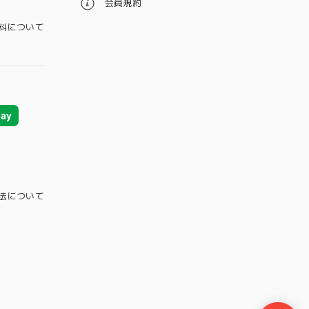
会員規約
料について
ay
法について