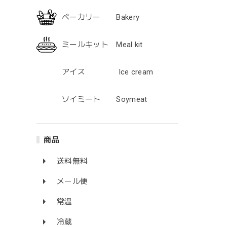
ベーカリー Bakery
ミールキット Meal kit
アイス Ice cream
ソイミート Soymeat
商品
送料無料
メール便
常温
冷蔵