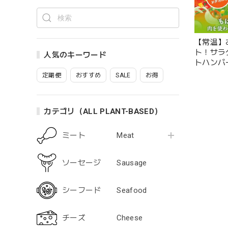
【常温】
ト！サラ
人気のキーワード
トハンバ
ルシー惣
定期便
おすすめ
SALE
お得
カテゴリ（ALL PLANT-BASED）
ミート Meat
ソーセージ Sausage
シーフード Seafood
チーズ Cheese