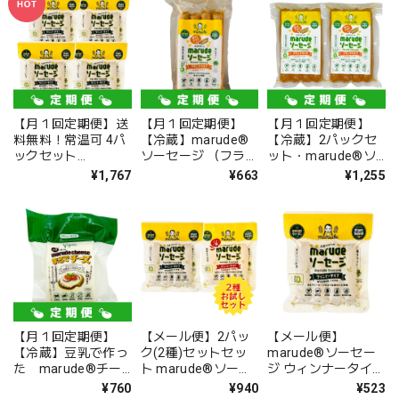
セージ VEGAN
パック ヴィーガン対
Marude Sausage
応
【月１回定期便】送
【月１回定期便】
【月１回定期便】
料無料！常温可 4パ
【冷蔵】marude®︎
【冷蔵】2パックセ
ックセット
ソーセージ （フラン
ット・marude®︎ソ
marude®︎ソーセー
クホットドッグタイ
ーセージ 動物性不使
¥1,767
¥663
¥1,255
ジ ウィンナータイ
プ）・ヴィーガン対
用 ヴィーガン ソー
プ・ヴィーガン対
応・VEGAN Marude
セージ VEGAN
応・Marude
Sausage 4本 x 60g
Marude Sausage
Sausage "Wiener
(240g)
Type" VEGAN
【月１回定期便】
【メール便】2パッ
【メール便】
【冷蔵】豆乳で作っ
ク(2種)セットセッ
marude®︎ソーセー
た marude®︎チー
ト marude®︎ソーセ
ジ ウィンナータイプ
ズ セミハードタイ
ージ ウィンナー1パ
ヴィーガン対応
¥760
¥940
¥523