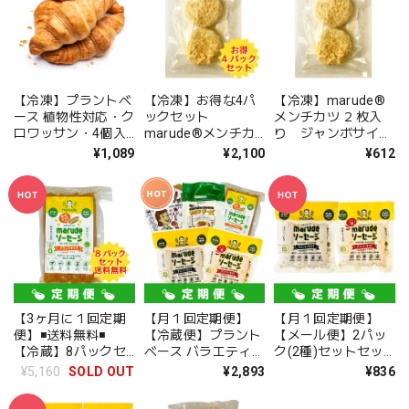
【冷凍】プラントベ
【冷凍】お得な4パ
【冷凍】marude®︎
ース 植物性対応・ク
ックセット
メンチカツ ２枚入
ロワッサン・4個入
marude®︎メンチカ
り ジャンボサイ
り [Frozen] Plant-
ツ ２枚入り ジャン
ズ [Frozen]
¥1,089
¥2,100
¥612
based compatible
ボサイズ [Frozen]
marude®︎ Ground
marude®︎
marude®︎ Ground
Meat Cutlet 2
croissants, 4 pieces
Meat Cutlet 2
pieces
pieces
【3ヶ月に１回定期
【月１回定期便】
【月１回定期便】
便】◾️送料無料◾️
【冷蔵便】プラント
【メール便】2パッ
【冷蔵】8パックセ
ベース バラエティパ
ク(2種)セットセッ
ット・marude®︎ソ
ック
ト marude®︎ソーセ
¥5,160
SOLD OUT
¥2,893
¥836
ーセージ 動物性不使
ージ ウィンナー1パ
用 ヴィーガン ソー
ック+チョリソー 1