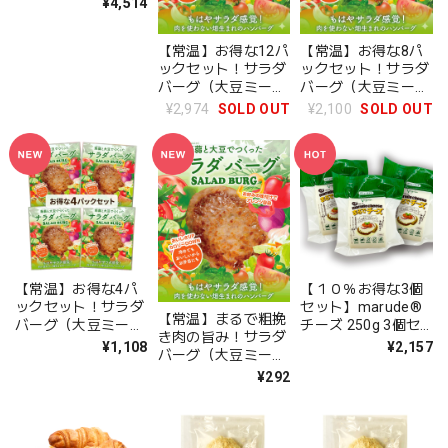
¥4,514
ガン アイスクリーム
Premium Rich
【常温】お得な12パ
【常温】お得な8パ
Vanilla
ックセット！サラダ
ックセット！サラダ
バーグ（大豆ミート
バーグ（大豆ミート
ハンバーグ）加熱済
ハンバーグ）加熱済
¥2,974
SOLD OUT
¥2,100
SOLD OUT
み・ヘルシー惣菜
み・ヘルシー惣菜
【常温】お得な4パ
【１０％お得な3個
ックセット！サラダ
セット】marude®︎
【常温】まるで粗挽
バーグ（大豆ミート
チーズ 250g 3個セ
き肉の旨み！サラダ
ハンバーグ）加熱済
ット Marude
¥1,108
¥2,157
バーグ（大豆ミート
み・ヘルシー惣菜
Cheese （Soy
ハンバーグ）加熱済
¥292
Cheese) / Semi-
み・ヘルシー惣菜
hard Type 250g x 3
Block Set