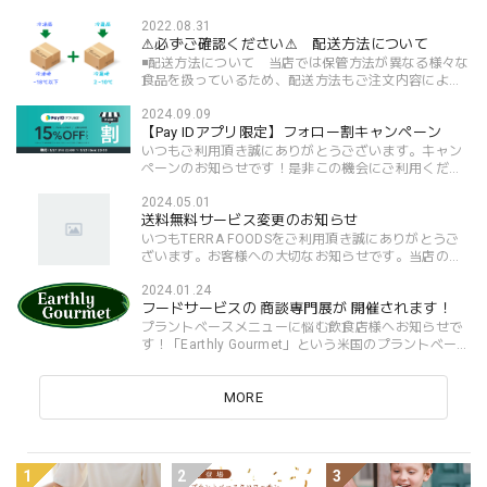
2022.08.31
⚠︎必ずご確認ください⚠︎ 配送方法について
◾️配送方法について 当店では保管方法が異なる様々な
食品を扱っているため、配送方法もご注文内容により
異なってきます。⚫️「冷凍品」と「冷蔵品」を同時に
2024.09.09
ご購入の場合 →「冷凍品」を【冷凍便】、「冷蔵
【Pay IDアプリ限定】フォロー割キャンペーン
品」...
いつもご利用頂き誠にありがとうございます。キャン
ペーンのお知らせです！是非この機会にご利用くださ
い✨【9/27〜29】 【Pay IDアプリ限定】フォロー割キ
2024.05.01
ャンペーンショッピングアプリ「Pay ID」でのお買...
送料無料サービス変更のお知らせ
いつもTERRA FOODSをご利用頂き誠にありがとうご
ざいます。お客様への大切なお知らせです。当店の送
料無料サービスについて、以下の変更をご案内いたし
2024.01.24
ます。燃料高騰の影響により、送料無料サービスの条
フードサービスの 商談専門展が 開催されます！
件を変更...
プラントベースメニューに悩む飲食店様へお知らせで
す！「Earthly Gourmet」という米国のプラントベース
食材卸専門会社が、出店決定！全てヴィーガン対応！
まだ日本にはない海外からのプラントベース食品があ
りま...
MORE
1
2
3