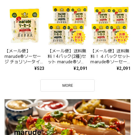
プ 250g Marude
ック+チョリソー 1
Cheese (Soy
パック ヴィーガン対
Cheese) / Semi-
応
hard Type 250g
【メール便】
【メール便】送料無
【メール便】送料無
marude®︎ソーセー
料！4パック(2種)セ
料！ ４パックセット
ジ チョリソータイプ
ット marude®︎ソー
marude®︎ソーセー
ヴィーガン対応
セージ ウィンナー2
ジ チョリソータイプ
¥523
¥2,091
¥2,091
パック+チョリソー
ヴィーガン対応
2パックセット ヴィ
ーガン対応
MORE