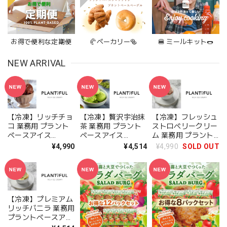
お得で便利な定期便
🥐ベーカリー🥯
🍔 ミールキット🌭
NEW ARRIVAL
【冷凍】リッチチョ
【冷凍】贅沢宇治抹
【冷凍】フレッシュ
コ 業務用 プラント
茶 業務用 プラント
ストロベリークリー
ベースアイス
ベースアイス
ム 業務用 プラント
Plantiful ヴィーガン
Plantiful ヴィーガン
ベースアイス
¥4,990
¥4,514
¥4,990
SOLD OUT
アイスクリーム Rich
アイスクリーム
Plantiful ヴィーガン
Chocolate
Premium Uji
アイスクリーム
Matcha
Fresh Strawberry
Cream
【冷凍】プレミアム
リッチバニラ 業務用
プラントベースアイ
ス Plantiful ヴィー