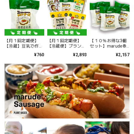
marude®︎チーズ！セミハードタイプ 500g 業務用ブロック
2023/07/29
【月１回定期便】
【月１回定期便】
【１０％お得な3個
初めて食べてからリピートしてます
【冷蔵】豆乳で作っ
【冷蔵便】プラント
セット】marude®︎
た marude®︎チー
ベース バラエティパ
チーズ 250g 3個セ
¥760
¥2,893
¥2,157
ズ セミハードタイ
ック
ット Marude
プ 250g Marude
Cheese （Soy
Cheese (Soy
Cheese) / Semi-
【冷凍便のみ】marude®︎チキンフィレ・Marude Chik'n 500ｇ（バルクパック/ Bulk Type）１００％プラントベースチキン・Plant-based Chik'n
Cheese) / Semi-
hard Type 250g x 3
2023/06/12
hard Type 250g
Block Set
これは美味しかった チキンです
marude®︎チーズ！セミハードタイプ 500g 業務用ブロック
2023/06/12