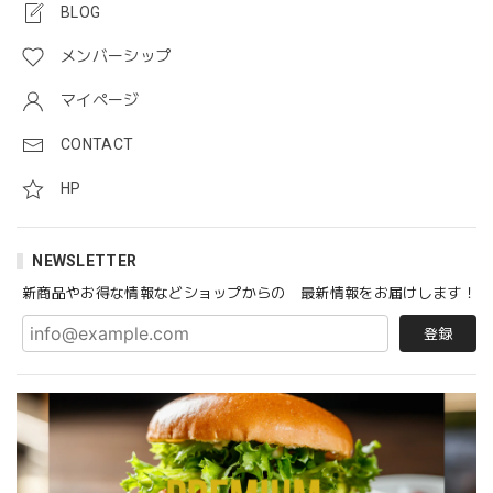
BLOG
「まるでソーセージ」 動物性不使用ヴィーガンソーセージ VEGAN Marude Sausage 4本 x 60g
2021/04/24
メンバーシップ
マイページ
「マイティーパティ」自然の力で作られた大豆ミート 4枚セット/ The Might Patty - 100% Plant-based Fermented Whole Soy Bean Patty / 4 Pack Set
CONTACT
冷蔵
2020/07/06
HP
豆乳で作った「まるでチーズ」セミハードタイプ 250g Marude Cheese (Soy Cheese) / Semi-hard Type 250g
NEWSLETTER
2020/07/05
新商品やお得な情報などショップからの 最新情報をお届けします！
登録
「マイティーパティ」自然の力で作られた大豆ミート 4枚セット/ The Might Patty - 100% Plant-based Fermented Whole Soy Bean Patty / 4 Pack Set
冷蔵
2020/07/05