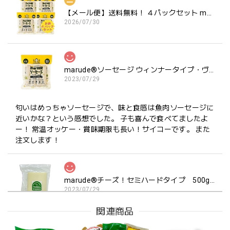
【メール便】送料無料！ ４パックセット marude®︎ソーセージ ウィンナータイプ ヴィーガン対応
2026/07/30
marude®︎ソーセージ ウィンナータイプ・ヴィーガン対応・Marude Sausage "Wiener Type" VEGAN 4本 x 30g (120g)
2023/07/29
匂いはめっちゃソーセージで、味と食感は魚肉ソーセージに
近いかな？という感想でした。 子も喜んで食べてましたよ
ー！ 常温オッケー・賞味期限も長い！サイコーです。 また
注文します！
marude®︎チーズ！セミハードタイプ 500g 業務用ブロック
2023/07/29
関連商品
2回目の注文です。 夫が大好きなのでリピートしました！ お
いしかったです!