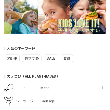
ねっとり美味しかった
marude®︎チーズ！セミハードタイプ 500g 業務用ブロック
2023/05/07
このチーズも最高でした クリーミーで美味しいです
人気のキーワード
【冷凍便のみ】marude®︎チキンフィレ・Marude Chik'n 500ｇ（バルクパック/ Bulk Type）１００％プラントベースチキン・Plant-based Chik'n
定期便
おすすめ
SALE
お得
2023/05/07
これは美味しいです♪ また購入します
カテゴリ（ALL PLANT-BASED）
ミート Meat
【1月7日まで限定・25％割引歳末感謝セール中！】NEW!! marude®︎ソーセージ ウィンナータイプ・ヴィーガン対応・Marude Sausage "Wiener Type" VEGAN 4本 x 30g (120g)
2023/01/20
ソーセージ Sausage