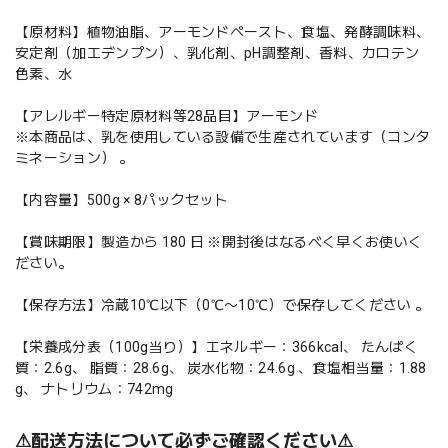
【原材料】植物油脂、アーモンドペースト、食塩、発酵調味料、
安定剤（加工デンプン）、乳化剤、pH調整剤、香料、カロテン
色素、水
【アレルギー特定原材料等28品目】アーモンド
※本商品は、乳を使用している設備で生産されています（コンタ
ミネーション） 。
【内容量】500g × 8パックセット
【賞味期限】製造から 180 日 ※開封後はなるべく早くお使いく
ださい。
【保存方法】冷蔵10℃以下（0℃〜10℃）で保存してください 。
【栄養成分表（100g当り）】エネルギー：366kcal、 たんぱく
質：2.6g、 脂質：28.6g、 炭水化物：24.6g 、食塩相当量：1.88
g、 ナトリウム：742mg
⚠︎配送方法について必ずご確認ください⚠︎