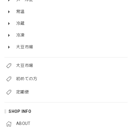
豆乳で作った「まるでチーズ」セミハードタイプ 120g Marude Cheese (Soy Cheese) / Semi-hard Type 120g
2022/06/03
常温
冷蔵
冷凍
豆乳で作った「まるでチーズ」セミハードタイプ 120g X 3個セット Marude Cheese （Soy Cheese) / Semi-hard Type 120g x 3 Block Set
2022/02/07
大豆市場
大豆市場
私のヴィーガン97%植物シュレッド 200g
2022/02/07
初めての方
定期便
「marudeソーセージ」2.0 登場！ 動物性不使用ヴィーガンソーセージ VEGAN Marude Sausage 4本 x 60g
2021/11/20
SHOP INFO
ABOUT