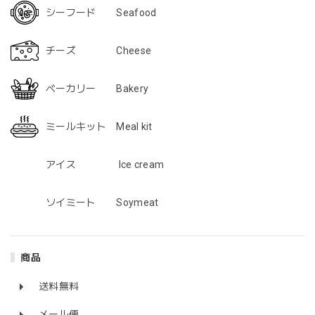
大好きで大量買いしました。 今まで食べたveganソーセージ
シーフード Seafood
で一番美味しいです！！ クオリティがかなり高くびっくり
です！
チーズ Cheese
ベーカリー Bakery
「marudeソーセージ」2.0 登場！ 動物性不使用ヴィーガンソーセージ VEGAN Marude Sausage 4本 x 60g
2022/06/03
ミールキット Meal kit
アイス Ice cream
【4個セット・4Pack】まるでチキン・ナゲット５個入り・Marude Chik'n Nuggets・１００％植物性なのに、チキンの様な味わい！（冷蔵・Chilled）
2022/06/03
ソイミート Soymeat
「マイティーパティ」自然の力で作られた大豆ミート/ The Might Patty - 100% Plant-based Fermented Whole Soy Bean Patty
商品
冷蔵
2022/06/03
送料無料
メール便