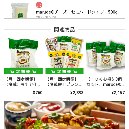
marude®︎チーズ！セミハードタイプ 500g 業務用ブロック
2023/07/29
関連商品
2回目の注文です。 夫が大好きなのでリピートしました！ お
いしかったです!
marude®︎チーズ！セミハードタイプ 500g 業務用ブロック
2023/07/29
【月１回定期便】
【月１回定期便】
【１０％お得な3個
初めて食べてからリピートしてます
【冷蔵】豆乳で作っ
【冷蔵便】プラント
セット】marude®︎
た marude®︎チー
ベース バラエティパ
チーズ 250g 3個セ
¥760
¥2,893
¥2,157
ズ セミハードタイ
ック
ット Marude
プ 250g Marude
Cheese （Soy
Cheese (Soy
Cheese) / Semi-
【冷凍便のみ】marude®︎チキンフィレ・Marude Chik'n 500ｇ（バルクパック/ Bulk Type）１００％プラントベースチキン・Plant-based Chik'n
Cheese) / Semi-
hard Type 250g x 3
2023/06/12
hard Type 250g
Block Set
これは美味しかった チキンです