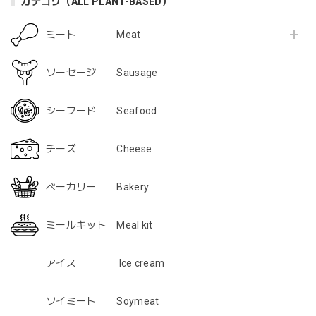
これは美味しいです♪ また購入します
カテゴリ（ALL PLANT-BASED）
ミート Meat
【1月7日まで限定・25％割引歳末感謝セール中！】NEW!! marude®︎ソーセージ ウィンナータイプ・ヴィーガン対応・Marude Sausage "Wiener Type" VEGAN 4本 x 30g (120g)
2023/01/20
ソーセージ Sausage
大好きで大量買いしました。 今まで食べたveganソーセージ
シーフード Seafood
で一番美味しいです！！ クオリティがかなり高くびっくり
です！
チーズ Cheese
ベーカリー Bakery
「marudeソーセージ」2.0 登場！ 動物性不使用ヴィーガンソーセージ VEGAN Marude Sausage 4本 x 60g
2022/06/03
ミールキット Meal kit
アイス Ice cream
【4個セット・4Pack】まるでチキン・ナゲット５個入り・Marude Chik'n Nuggets・１００％植物性なのに、チキンの様な味わい！（冷蔵・Chilled）
2022/06/03
ソイミート Soymeat