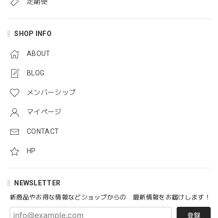
定期便
「marudeソーセージ」2.0 登場！ 動物性不使用ヴィーガンソーセージ VEGAN Marude Sausage 4本 x 60g
2021/11/20
SHOP INFO
ABOUT
BLOG
「まるでソーセージ」 動物性不使用ヴィーガンソーセージ VEGAN Marude Sausage 4本 x 60g
2021/04/24
メンバーシップ
マイページ
「マイティーパティ」自然の力で作られた大豆ミート 4枚セット/ The Might Patty - 100% Plant-based Fermented Whole Soy Bean Patty / 4 Pack Set
CONTACT
冷蔵
2020/07/06
HP
豆乳で作った「まるでチーズ」セミハードタイプ 250g Marude Cheese (Soy Cheese) / Semi-hard Type 250g
NEWSLETTER
2020/07/05
新商品やお得な情報などショップからの 最新情報をお届けします！
登録