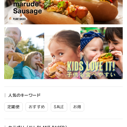
marude®︎チーズ！セミハードタイプ 500g 業務用ブロック
2023/06/12
ねっとり美味しかった
marude®︎チーズ！セミハードタイプ 500g 業務用ブロック
2023/05/07
このチーズも最高でした クリーミーで美味しいです
人気のキーワード
【冷凍便のみ】marude®︎チキンフィレ・Marude Chik'n 500ｇ（バルクパック/ Bulk Type）１００％プラントベースチキン・Plant-based Chik'n
定期便
おすすめ
SALE
お得
2023/05/07