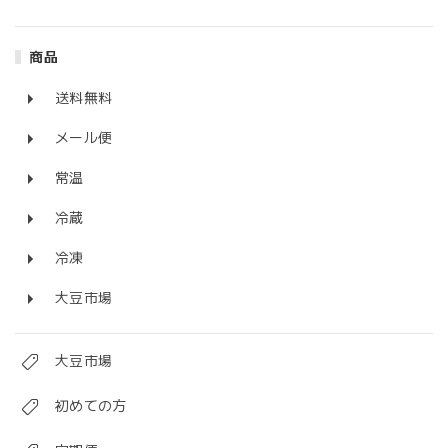
「マイティーパティ」自然の力で作られた大豆ミート/ The Might Patty - 100% Plant-based Fermented Whole Soy Bean Patty
商品
冷蔵
2022/06/03
送料無料
メール便
豆乳で作った「まるでチーズ」セミハードタイプ 120g Marude Cheese (Soy Cheese) / Semi-hard Type 120g
2022/06/03
常温
冷蔵
冷凍
豆乳で作った「まるでチーズ」セミハードタイプ 120g X 3個セット Marude Cheese （Soy Cheese) / Semi-hard Type 120g x 3 Block Set
2022/02/07
大豆市場
大豆市場
私のヴィーガン97%植物シュレッド 200g
2022/02/07
初めての方