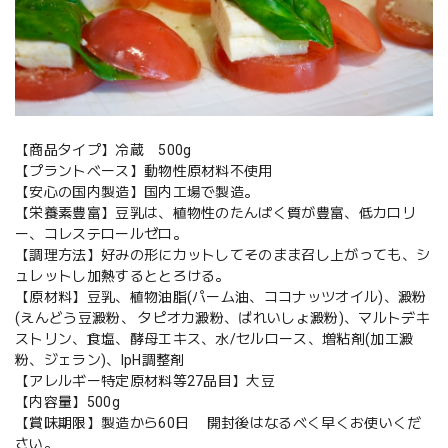
【商品タイプ】冷蔵 500g
【プラントベース】動物性原材料不使用
【安心の国内製造】国内工場で製造。
【栄養素豊富】豆乳は、植物性のたんぱく質が豊富、低カロリ
ー、コレステロールゼロ。
【調理方法】好みの形にカットしてそのまま召し上がっても、シ
ュレットし加熱するととろける。
【原材料】豆乳、植物油脂(パーム油、ココナッツオイル)、澱粉
(えんどう豆澱粉、 タピオカ澱粉、ばれいしょ澱粉)、マルトデキ
ストリン、食塩、酵母エキス、水/セルロース、増粘剤(加工澱
粉、ジェラン)、IpH調整剤
【アレルギー特定原材料等27品目】大豆
【内容量】500g
【賞味期限】製造から60日 開封後はなるべく早くお使いくだ
さい。